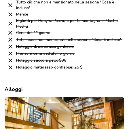
Tutto ciò che non è menzionato nella sezione "Cosa è
incluso".
Mance
Biglietti per Huayna Picchu o per la montagna di Machu
Picchu
Cena del 1° giorno
Tutti i pasti non menzionati nella sezione "Cosa è incluso".
Noleggio di materassi gonfiabili
Pranzo e cena dell'ultimo giorno
Noleggio sacco a pelo: $30
Noleggio materasso gonfiabile: 25 $
Alloggi