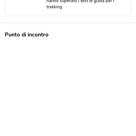
hanno superato i test di guida per i
trekking.
Punto di incontro
-13.1631988-72.5452621