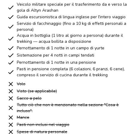
Veicolo militare speciale per il trasferimento da e verso la
gola di Altyn Arashan
Guida escursionistica di lingua inglese per l'intero viaggio
Servizio di facchinaggio (fino a 10 kg di effetti personali a
persona)
Acqua in bottiglia (1 litro al giorno a persona) durante il
trekking — acqua bollita a disposizione
Pernottamento di 1 notte in un campo di yurte
Sistemazione per 4 notti in campi tendati
Pernottamento di 1 notte in una pensione
Pasti in pensione completa (6 colazioni, 6 pranzi, 6 cene),
compreso il servizio di cucina durante il trekking
Volo
Visto (se applicabile)
Sacco a pelo
Tutto ciò che non è menzionato nella sezione "Cosa è
incluso".
Mance
Pasti non inclusi nel viaggio
Spese di natura personale