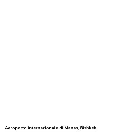
43.054211874.4694938
Aeroporto internazionale di Manas, Bishkek