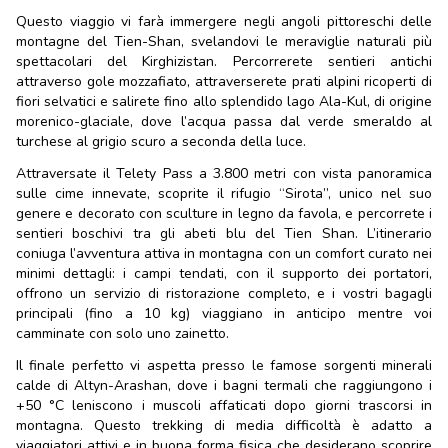
Questo viaggio vi farà immergere negli angoli pittoreschi delle
montagne del Tien-Shan, svelandovi le meraviglie naturali più
spettacolari del Kirghizistan. Percorrerete sentieri antichi
attraverso gole mozzafiato, attraverserete prati alpini ricoperti di
fiori selvatici e salirete fino allo splendido lago Ala-Kul, di origine
morenico-glaciale, dove l’acqua passa dal verde smeraldo al
turchese al grigio scuro a seconda della luce.
Attraversate il Telety Pass a 3.800 metri con vista panoramica
sulle cime innevate, scoprite il rifugio “Sirota”, unico nel suo
genere e decorato con sculture in legno da favola, e percorrete i
sentieri boschivi tra gli abeti blu del Tien Shan. L’itinerario
coniuga l’avventura attiva in montagna con un comfort curato nei
minimi dettagli: i campi tendati, con il supporto dei portatori,
offrono un servizio di ristorazione completo, e i vostri bagagli
principali (fino a 10 kg) viaggiano in anticipo mentre voi
camminate con solo uno zainetto.
Il finale perfetto vi aspetta presso le famose sorgenti minerali
calde di Altyn-Arashan, dove i bagni termali che raggiungono i
+50 °C leniscono i muscoli affaticati dopo giorni trascorsi in
montagna. Questo trekking di media difficoltà è adatto a
viaggiatori attivi e in buona forma fisica che desiderano scoprire