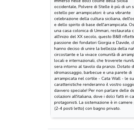
Immerso nelle dolci colline della Sicilia
occidentale, Polvere di Stelle è più di un 
ostello per arrampicatori: è una vibrante
celebrazione della cultura siciliana, dell'os
e dello spirito di base dell'arrampicata. Os
una casa colonica di Ummari, restaurata 
all'inizio del XX secolo, questo B&B riflett
passione dei fondatori Giorgia e Davide, 
hanno deciso di unire la bellezza della na
circostante e la vivace comunità di arramp
locali e internazionali, che troverete riuni
sera intorno al tavolo da pranzo. Dotato d
idromassaggio, barbecue e una parete di
arrampicata nel cortile - Cata Wall - le s
caratteristiche renderanno il vostro soggi
davvero speciale! Per non parlare delle de
colazioni all'italiana, dove i dolci fatti in 
protagonisti. La sistemazione è in camere 
(2-4 posti letto) con bagno privato.