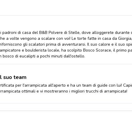
i padroni di casa del B&B Polvere di Stelle, dove alloggerete durante
che a volte vengono a scalare con voi! Le torte fatte in casa da Giorgia, 
iforniscono gli scalatori prima di avventurarsi. Il suo calore e il suo spi
ampicatore e boulderista locale, ha scolpito Bosco Scorace, il primo pa
 bosco di eucalipti a pochi minuti dall'ostello.
il suo team
ificata per l'arrampicata all'aperto e ha un team di guide con lui! Capir
rrampicata ottimali e vi mostreranno i migliori trucchi di arrampicata!