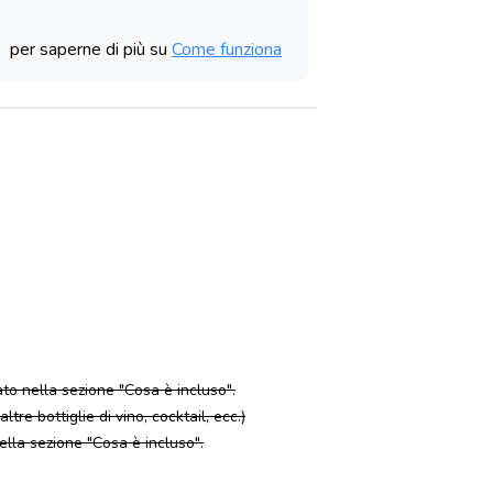
per saperne di più su
Come funziona
to nella sezione "Cosa è incluso".
ltre bottiglie di vino, cocktail, ecc.)
nella sezione "Cosa è incluso".