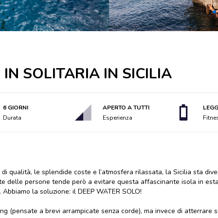
N SOLITARIA IN SICILIA
6 GIORNI
APERTO A TUTTI
LEG
Durata
Esperienza
Fitne
i qualità, le splendide coste e l’atmosfera rilassata, la Sicilia sta di
e delle persone tende però a evitare questa affascinante isola in estate
te. Abbiamo la soluzione: il DEEP WATER SOLO!
ing (pensate a brevi arrampicate senza corde), ma invece di atterrare 