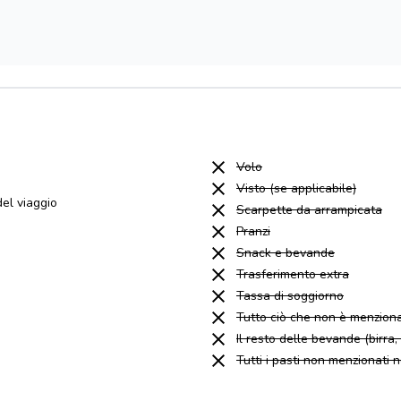
Volo
Visto (se applicabile)
el viaggio
Scarpette da arrampicata
Pranzi
Snack e bevande
Trasferimento extra
Tassa di soggiorno
Tutto ciò che non è menziona
Il resto delle bevande (birra, a
Tutti i pasti non menzionati 