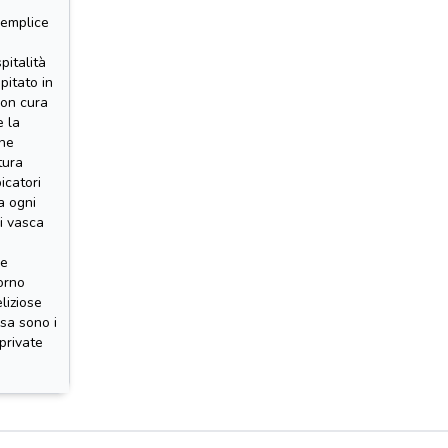
semplice
pitalità
pitato in
con cura
e la
che
tura
icatori
ta ogni
i vasca
ue
orno
liziose
casa sono i
private