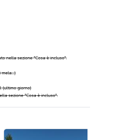
to nella sezione "Cosa è incluso".
 mela...)
l (ultimo giorno)
nella sezione "Cosa è incluso".