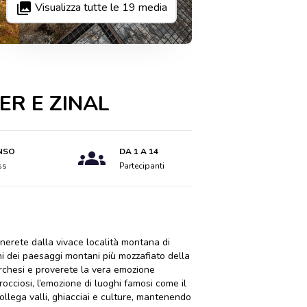
Visualizza tutte le
19
media
ER E ZINAL
NSO
DA 1 A 14
ss
Partecipanti
inerete dalla vivace località montana di
uni dei paesaggi montani più mozzafiato della
turchesi e proverete la vera emozione
rocciosi, l’emozione di luoghi famosi come il
ollega valli, ghiacciai e culture, mantenendo