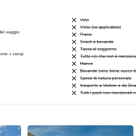
Volo
Visto (se applicabile)
el viaggio
Pranzi
Snack e bevande
Tassa di soggiorno
ione + cena)
Tutto ciò che non è menziona
Mance
Bevande (vino, birra, succo di
Spese di natura personale
trasporto a Verbier e da Zina
Tutti i pasti non menzionati 