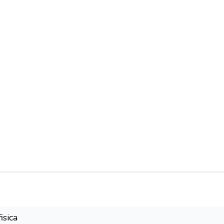
46.09608147.2285512
isica