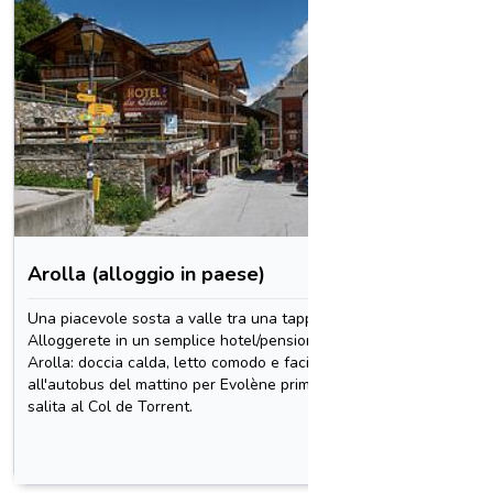
1 / 1
Arolla (alloggio in paese)
Caban
diga)
Una piacevole sosta a valle tra una tappa e l'altra.
Alloggerete in un semplice hotel/pensione ad
Uno dei 
Arolla: doccia calda, letto comodo e facile accesso
percorso
all'autobus del mattino per Evolène prima della
pensione 
salita al Col de Torrent.
tramonto
rendono 