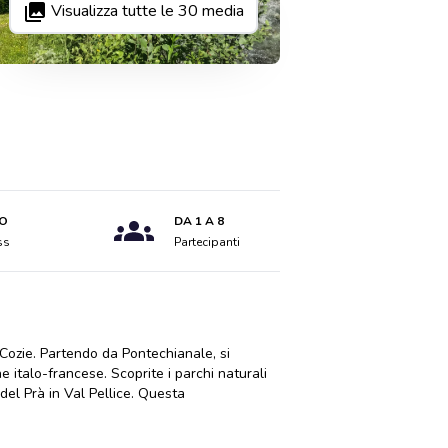
Visualizza tutte le
30
media
O
DA 1 A 8
ss
Partecipanti
 Cozie. Partendo da Pontechianale, si
ne italo-francese. Scoprite i parchi naturali
del Prà in Val Pellice. Questa