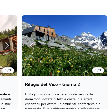
1 / 3
1 / 3
Rifugio del Viso - Giorno 2
iente e
Il rifugio dispone di camere condivise in stile
e amanti
dormitorio, dotate di letti a castello e arredi
in stile
essenziali per offrire un ambiente confortevole e
o un
funzionale. È un ambiente rustico e affascinante,