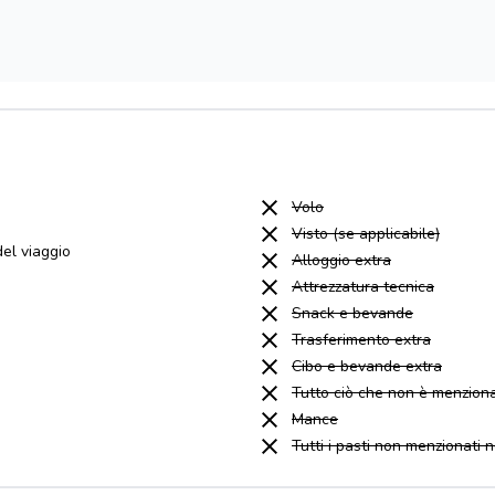
Volo
Visto (se applicabile)
el viaggio
Alloggio extra
Attrezzatura tecnica
Snack e bevande
Trasferimento extra
Cibo e bevande extra
Tutto ciò che non è menziona
Mance
Tutti i pasti non menzionati 