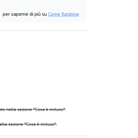
per saperne di più su
Come funziona
to nella sezione "Cosa è incluso".
nella sezione "Cosa è incluso".