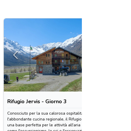
1 / 3
Rifugio Jervis - Giorno 3
Gites 
Conosciuto per la sua calorosa ospitalità e
Situato a
l'abbondante cucina regionale, il Rifugio Jervis è
un'atmos
una base perfetta per le attività all'aria aperta
desidera
come l'escursionismo, lo sci e l'osservazione della
natura. 