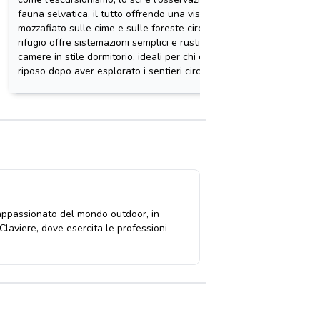
fauna selvatica, il tutto offrendo una vista
mozzafia
mozzafiato sulle cime e sulle foreste circostanti. Il
Gîtes Le
rifugio offre sistemazioni semplici e rustiche con
natura.
camere in stile dormitorio, ideali per chi cerca
riposo dopo aver esplorato i sentieri circostanti.
o appassionato del mondo outdoor, in
 Claviere, dove esercita le professioni