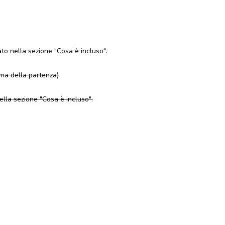
to nella sezione "Cosa è incluso".
ima della partenza)
nella sezione "Cosa è incluso".