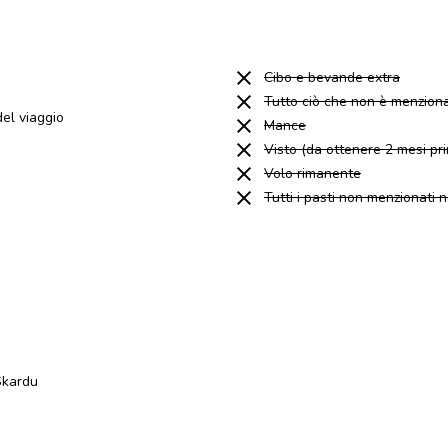
Cibo e bevande extra
Tutto ciò che non è menziona
el viaggio
Mance
Visto (da ottenere 2 mesi pr
Volo rimanente
Tutti i pasti non menzionati 
Skardu