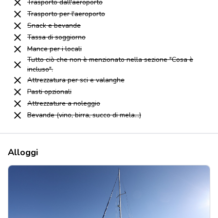
Trasporto dall'aeroporto
Trasporto per l'aeroporto
Snack e bevande
Tassa di soggiorno
Mance per i locali
Tutto ciò che non è menzionato nella sezione "Cosa è
incluso".
Attrezzatura per sci e valanghe
Pasti opzionali
Attrezzature a noleggio
Bevande (vino, birra, succo di mela...)
Alloggi