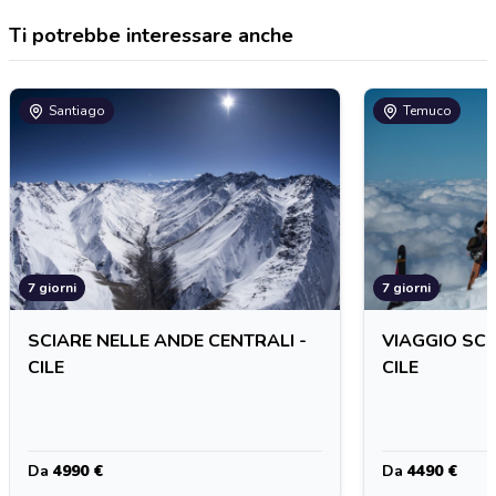
Ti potrebbe interessare anche
Santiago
Temuco
7 giorni
7 giorni
SCIARE NELLE ANDE CENTRALI -
VIAGGIO SCII
CILE
CILE
Da
4990 €
Da
4490 €