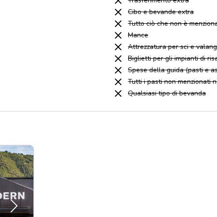
Trasferimento extra
Cibo e bevande extra
Tutto ciò che non è menziona
Mance
Attrezzatura per sci e valan
Biglietti per gli impianti di ris
Spese della guida (pasti e a
Tutti i pasti non menzionati 
Qualsiasi tipo di bevanda