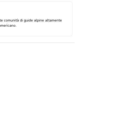
te comunità di guide alpine altamente
 americano.
361759693115