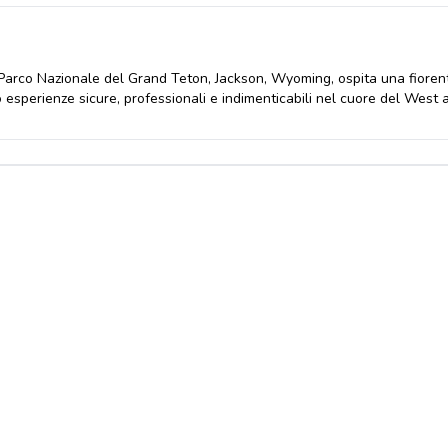
 Parco Nazionale del Grand Teton, Jackson, Wyoming, ospita una fioren
o esperienze sicure, professionali e indimenticabili nel cuore del West
43.60404359425165-110.7