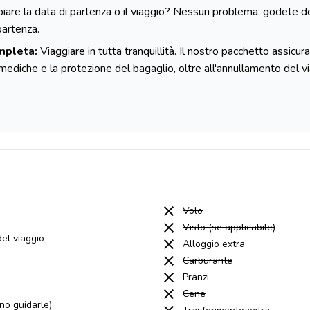
are la data di partenza o il viaggio? Nessun problema: godete de
partenza.
mpleta:
Viaggiare in tutta tranquillità. Il nostro pacchetto assicurat
e mediche e la protezione del bagaglio, oltre all'annullamento del 
Volo
Visto (se applicabile)
el viaggio
Alloggio extra
Carburante
Pranzi
Cene
no guidarle)