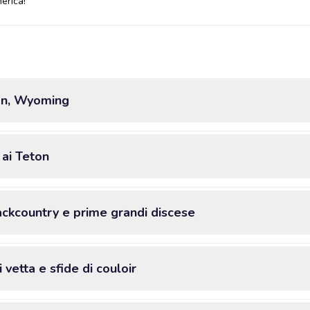
erica!
son, Wyoming
 ai Teton
backcountry e prime grandi discese
 vetta e sfide di couloir