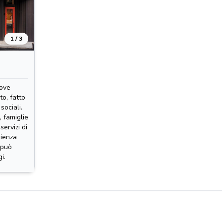
1 / 3
dove
to, fatto
sociali.
, famiglie
servizi di
rienza
 può
i.