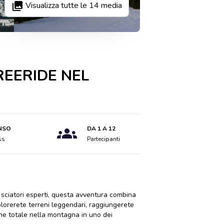
Visualizza tutte le
14
media
REERIDE NEL
NSO
DA 1 A 12
ss
Partecipanti
 sciatori esperti, questa avventura combina
lorerete terreni leggendari, raggiungerete
ione totale nella montagna in uno dei