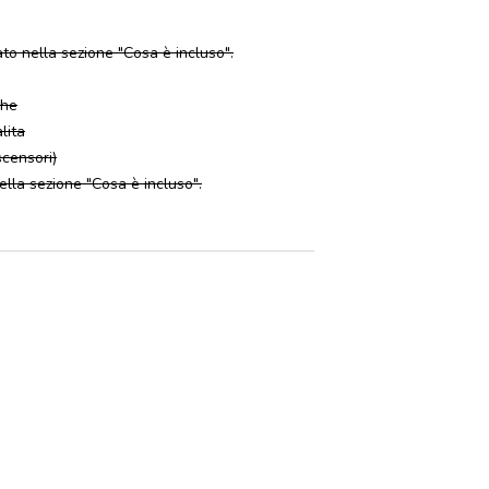
to nella sezione "Cosa è incluso".
ghe
alita
scensori)
nella sezione "Cosa è incluso".